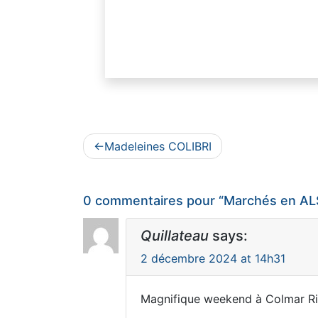
Navigation
Madeleines COLIBRI
de
l’article
0 commentaires pour “
Marchés en A
Quillateau
says:
2 décembre 2024 at 14h31
Magnifique weekend à Colmar Ri