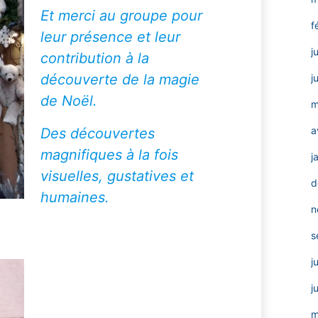
Et merci au groupe pour
f
leur présence et leur
j
contribution à la
découverte de la magie
j
de Noël.
m
a
Des découvertes
magnifiques à la fois
j
visuelles, gustatives et
d
humaines.
n
s
j
j
m