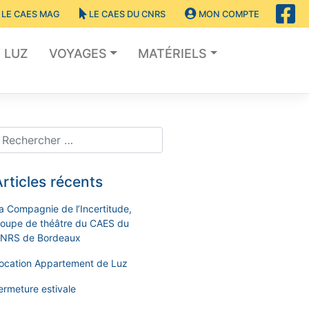
LE CAES MAG
LE CAES DU CNRS
MON COMPTE
LUZ
VOYAGES
MATÉRIELS
rticles récents
a Compagnie de l’Incertitude,
roupe de théâtre du CAES du
NRS de Bordeaux
ocation Appartement de Luz
ermeture estivale