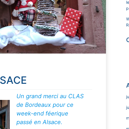
l
p
W
R
LSACE
Un grand merci au CLAS
j
de Bordeaux pour ce
j
week-end féerique
m
passé en Alsace.
m