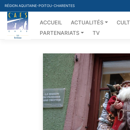
Skip
RÉGION AQUITAINE-POITOU-CHARENTES
to
content
ACCUEIL
ACTUALITÉS
CUL
PARTENARIATS
TV