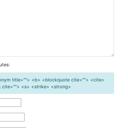
utes:
cronym title=""> <b> <blockquote cite=""> <cite>
cite=""> <s> <strike> <strong>