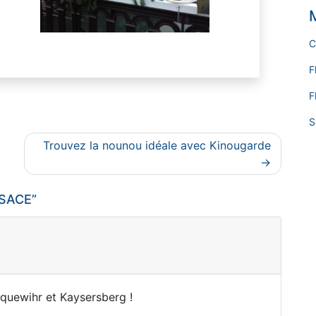
C
F
F
S
Trouvez la nounou idéale avec Kinougarde
LSACE
”
quewihr et Kaysersberg !