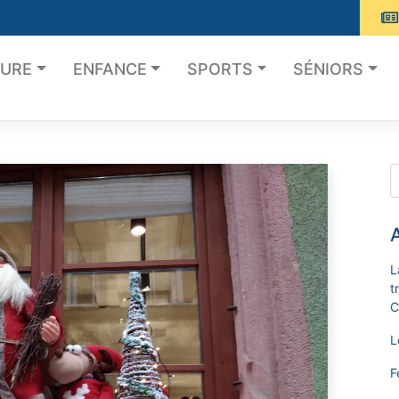
TURE
ENFANCE
SPORTS
SÉNIORS
A
L
t
C
L
F