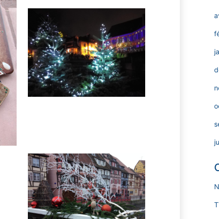
a
f
j
d
n
o
s
j
N
T