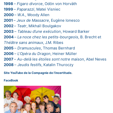
1998
–
Figaro divorce
, Odön von Horvàth
1999
–
Paparazzi
, Matei Visniec
2000
–
W.A.
, Woody Allen
2001
–
Jeux de Massacre
, Eugène Ionesco
2002
–
Teatr
, Mikhaïl Boulgakov
2003
–
Tableau d’une exécution
, Howard Barker
2004
–
La noce chez les petits-bourgeois
, B. Brecht et
Théâtre sans animaux
, J.M. Ribes
2005
–
Dramuscules
, Thomas Bernhard
2006
–
L’Opéra du Dragon
, Heiner Müller
2007
–
Au-delà les étoiles sont notre maison
, Abel Neves
2008
–
Jeudis festifs
, Katalin Thuroczy
Site YouTube de la Compagnie de l’incertitude
.
FaceBook