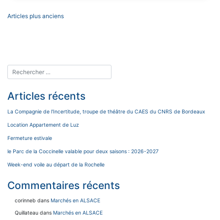
Navigation
Articles plus anciens
des
articles
Articles récents
La Compagnie de l’Incertitude, troupe de théâtre du CAES du CNRS de Bordeaux
Location Appartement de Luz
Fermeture estivale
le Parc de la Coccinelle valable pour deux saisons : 2026-2027
Week-end voile au départ de la Rochelle
Commentaires récents
corinneb
dans
Marchés en ALSACE
Quillateau
dans
Marchés en ALSACE