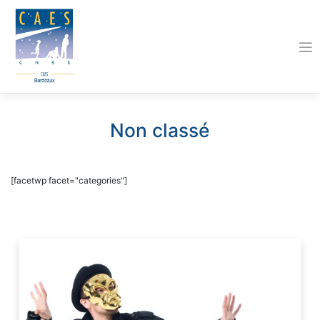
Skip
to
content
Non classé
[facetwp facet="categories"]