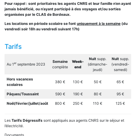
Pour rappel : sont prioritaires les agents CNRS et leur famille n’en ayant
jamais bénéficié, ou n’ayant participé à des voyages et/ou sorties
organisées par le CLAS de Bordeaux.
Les locations en période scolaire se font
uniquement à la semaine
(du
vendredi soir 18h au vendredi suivant 17h)
Tarifs
Nuit
supp.
Nuit
supp.
Semaine
Week-
er
Au 1
septembre 2023
(dimanche-
(vendredi-
complète
end
jeudi)
samedi)
Hors vacances
380 €
130 €
50 €
65 €
scolaires
Pâques/Toussaint
590 €
190 €
80 €
95 €
Noël/février/juillet/août
800 €
250 €
110 €
125 €
Les
Tarifs Dégressifs
sont appliqués aux agents CNRS sur le séjour et
l’électricité.
Documents