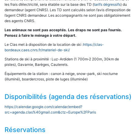
les frais d’électricité, sera établie sur la base des TD (
tarifs dégressifs
) du
demandeur (agent CNRS). Les TD sont calculés selon l’avis d’imposition de
l’agent CNRS demandeur. Les accompagnants ne sont pas obligatoirement
des agents CNRS.
Les animaux ne sont pas acceptés. Les draps ne sont pas fournis.
Pensez à faire le ménage à votre départ.
Le Clas met à disposition de la location de ski :
https://clas-
bordeaux.caes.cnrs.fr/materiel-de-ski/
Stations de ski à proximité : Luz-Ardiden (1 700m‑2 200m, 30km de
pistes), Gavarnie, Barèges, Cauterets.
Équipements de la station : canon à neige, snow-park, ski nocturne
(illuminé), boardercross, piste de luges (illuminée)
Disponibilités (agenda des réservations)
https://calendar.google.com/calendar/embed?
src=agenda.clas%40gmail.com&ctz=Europe%2FParis
Réservations