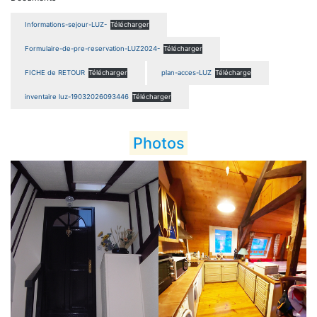
Informations-sejour-LUZ-
Télécharger
Formulaire-de-pre-reservation-LUZ2024-
Télécharger
FICHE de RETOUR
Télécharger
plan-acces-LUZ
Télécharge
inventaire luz-19032026093446
Télécharger
Photos