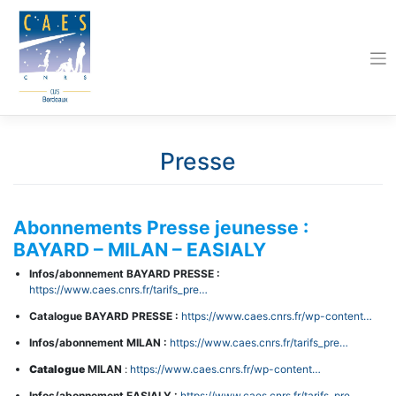
Skip
to
content
Presse
Abonnements Presse jeunesse :
BAYARD – MILAN – EASIALY
Infos/abonnement BAYARD PRESSE :
https://www.caes.cnrs.fr/tarifs_pre…
Catalogue BAYARD PRESSE :
https://www.caes.cnrs.fr/wp-content…
Infos/abonnement MILAN :
https://www.caes.cnrs.fr/tarifs_pre…
Catalogue
MILAN
:
https://www.caes.cnrs.fr/wp-content…
Infos/abonnement EASIALY :
https://www.caes.cnrs.fr/tarifs_pre…