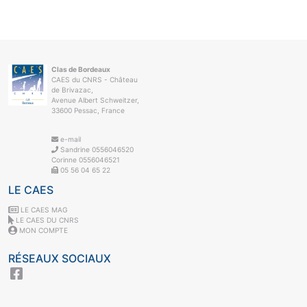
Clas de Bordeaux
CAES du CNRS - Château
de Brivazac,
Avenue Albert Schweitzer,
33600 Pessac, France
e-mail
Sandrine 0556046520
Corinne 0556046521
05 56 04 65 22
LE CAES
LE CAES MAG
LE CAES DU CNRS
MON COMPTE
RÉSEAUX SOCIAUX