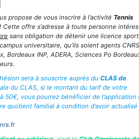
propose de vous inscrire à l’activité
Tennis
! Cette offre s’adresse à toute personne intére
bre
sans obligation de détenir une licence sport
 campus universitaire, qu’ils soient agents CNR
ux, Bordeaux INP, ADERA, Sciences Po Bordeau
eurs.
dhésion sera à souscrire auprès du
CLAS de
iale du CLAS, si le montant du tarif de votre
 50€, vous pourrez bénéficier de l’application
re quotient familial à condition d’avoir actualisé
rs.fr
diant ou extérieur
, c’est le
Club Omnisports de