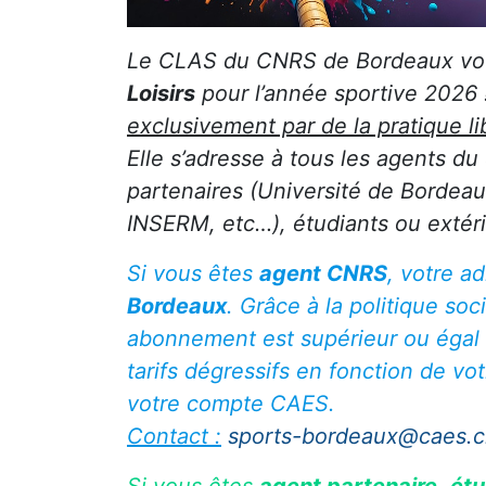
Le CLAS du CNRS de Bordeaux vous 
Loisirs
pour l’année sportive 2026 
exclusivement par de la pratique li
Elle s’adresse à tous les agents du
partenaires (Université de Bordea
INSERM, etc…), étudiants ou extéri
Si vous êtes
agent CNRS
, votre a
Bordeaux
. Grâce à la politique soc
abonnement est supérieur ou égal à
tarifs dégressifs en fonction de vot
votre compte CAES.
Contact :
sports-bordeaux@caes.cn
Si vous êtes
agent partenaire
,
étu