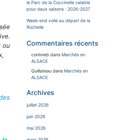
le Parc de la Coccinelle valable
pour deux saisons : 2026-2027
Week-end voile au départ de la
ssée
Rochelle
ive.
Commentaires récents
S ou
x,
corinneb
dans
Marchés en
ALSACE
Quillateau
dans
Marchés en
ALSACE
Archives
 des
juillet 2026
juin 2026
mai 2026
 la
mars 2026