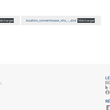
lécharger
location_convertisseur_vhs_-_dvd
Télécharger
LE
c,
R