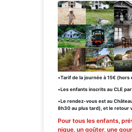
•
Tarif de la journée à 15
€ (hors 
•
Les enfants inscrits au CLE part
•
Le
rendez-vous est au
Château
8h30 au plus tard),
et le retour
Pour tous les enfants, pr
nique, un goûter, une gou