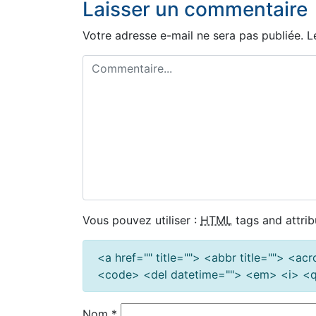
Laisser un commentaire
l’article
Votre adresse e-mail ne sera pas publiée.
L
Vous pouvez utiliser :
HTML
tags and attrib
<a href="" title=""> <abbr title=""> <a
<code> <del datetime=""> <em> <i> <q 
Nom
*