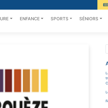
TURE
ENFANCE
SPORTS
SÉNIORS
A
L
t
C
L
F