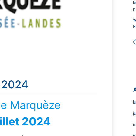
l
p
W
R
e 2024
de Marquèze
j
j
illet 2024
m
m