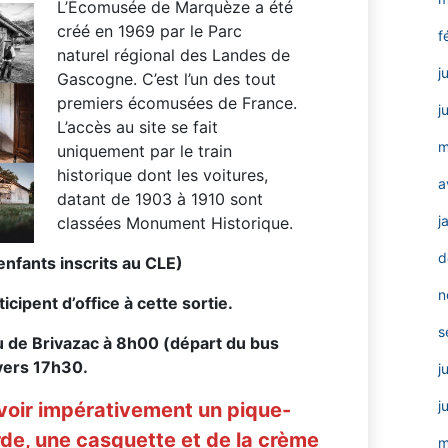
L’Écomusée de Marquèze a été
créé en 1969 par le Parc
f
naturel régional des Landes de
j
Gascogne. C’est l’un des tout
premiers écomusées de France.
j
L’accès au site se fait
m
uniquement par le train
historique dont les voitures,
a
datant de 1903 à 1910 sont
j
classées Monument Historique.
d
enfants inscrits au CLE)
n
icipent d’office à cette sortie.
s
 de Brivazac à
8h00 (départ du bus
 vers 17h30
.
j
j
évoir impérativement un pique-
rde, une casquette et de la crème
m