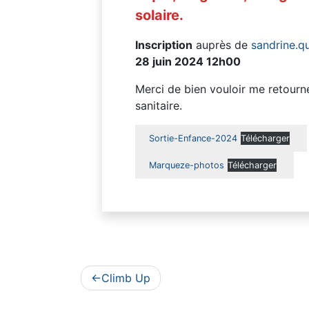
solaire.
Inscription
auprès de
sandrine.qu
28 juin 2024 12h00
Merci de bien vouloir me retourner 
sanitaire.
Sortie-Enfance-2024
Télécharger
Marqueze-photos
Télécharger
Navigation
Climb Up
de