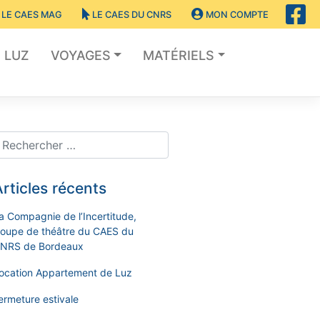
LE CAES MAG
LE CAES DU CNRS
MON COMPTE
LUZ
VOYAGES
MATÉRIELS
rticles récents
a Compagnie de l’Incertitude,
roupe de théâtre du CAES du
NRS de Bordeaux
ocation Appartement de Luz
ermeture estivale