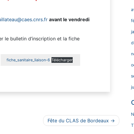
a
illateau@caes.cnrs.fr
avant le vendredi
f
j
le bulletin d’inscription et la fiche
d
n
fiche_sanitaire_liaison-6
Télécharger
o
s
j
N
Fête du CLAS de Bordeaux
T