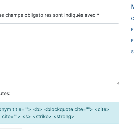
es champs obligatoires sont indiqués avec
*
C
F
F
S
utes:
cronym title=""> <b> <blockquote cite=""> <cite>
cite=""> <s> <strike> <strong>