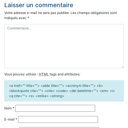
l’article
Laisser un commentaire
Votre adresse e-mail ne sera pas publiée.
Les champs obligatoires sont
indiqués avec
*
Vous pouvez utiliser :
HTML
tags and attributes:
<a href="" title=""> <abbr title=""> <acronym title=""> <b>
<blockquote cite=""> <cite> <code> <del datetime=""> <em> <i>
<q cite=""> <s> <strike> <strong>
Nom
*
E-mail
*