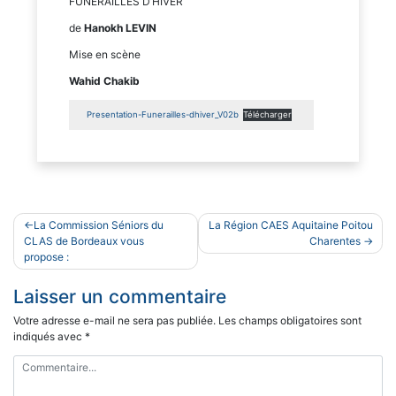
FUNERAILLES D’HIVER
de
Hanokh LEVIN
Mise en scène
Wahid Chakib
Presentation-Funerailles-dhiver_V02b
Télécharger
Navigation
La Commission Séniors du
La Région CAES Aquitaine Poitou
de
CLAS de Bordeaux vous
Charentes
propose :
l’article
Laisser un commentaire
Votre adresse e-mail ne sera pas publiée.
Les champs obligatoires sont
indiqués avec
*