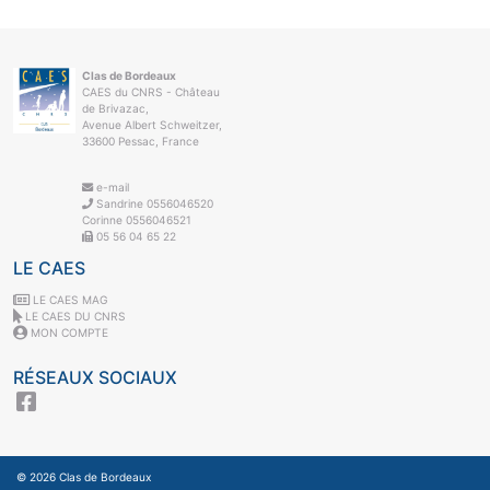
Clas de Bordeaux
CAES du CNRS - Château
de Brivazac,
Avenue Albert Schweitzer,
33600 Pessac, France
e-mail
Sandrine 0556046520
Corinne 0556046521
05 56 04 65 22
LE CAES
LE CAES MAG
LE CAES DU CNRS
MON COMPTE
RÉSEAUX SOCIAUX
© 2026
Clas de Bordeaux