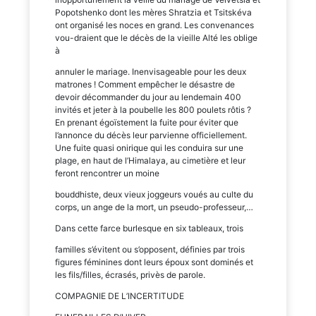
Popotshenko dont les mères Shratzia et Tsitskéva
ont organisé les noces en grand. Les convenances
vou-draient que le décès de la vieille Alté les oblige
à
annuler le mariage. Inenvisageable pour les deux
matrones ! Comment empêcher le désastre de
devoir décommander du jour au lendemain 400
invités et jeter à la poubelle les 800 poulets rôtis ?
En prenant égoïstement la fuite pour éviter que
l’annonce du décès leur parvienne officiellement.
Une fuite quasi onirique qui les conduira sur une
plage, en haut de l’Himalaya, au cimetière et leur
feront rencontrer un moine
bouddhiste, deux vieux joggeurs voués au culte du
corps, un ange de la mort, un pseudo-professeur,…
Dans cette farce burlesque en six tableaux, trois
familles s’évitent ou s’opposent, définies par trois
figures féminines dont leurs époux sont dominés et
les fils/filles, écrasés, privès de parole.
COMPAGNIE DE L’INCERTITUDE