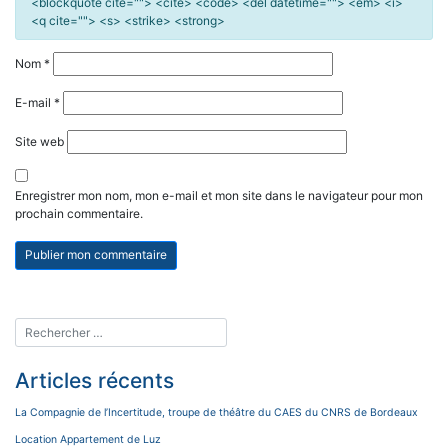
<blockquote cite=""> <cite> <code> <del datetime=""> <em> <i>
<q cite=""> <s> <strike> <strong>
Nom
*
E-mail
*
Site web
Enregistrer mon nom, mon e-mail et mon site dans le navigateur pour mon
prochain commentaire.
Articles récents
La Compagnie de l’Incertitude, troupe de théâtre du CAES du CNRS de Bordeaux
Location Appartement de Luz