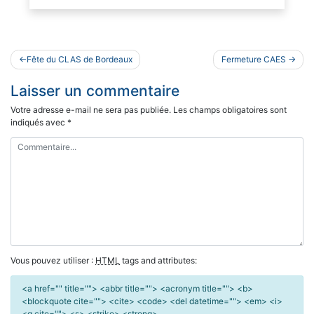
Navigation
Fête du CLAS de Bordeaux
Fermeture CAES
de
Laisser un commentaire
l’article
Votre adresse e-mail ne sera pas publiée.
Les champs obligatoires sont
indiqués avec
*
Vous pouvez utiliser :
HTML
tags and attributes:
<a href="" title=""> <abbr title=""> <acronym title=""> <b>
<blockquote cite=""> <cite> <code> <del datetime=""> <em> <i>
<q cite=""> <s> <strike> <strong>