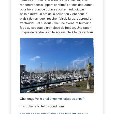
membres du CAES passionnés de voile : faire se
rencontrer des skippers confirmés et des débutants
pour trois jours de courses bon enfant. Ici, pas
besoin d’être un pro de la barre : on vient pour le
plaisir de naviguer, respirer l’air du large, apprendre,
s’entraider… et surtout vivre une aventure humaine
face au spectacle grandiose de l’océan. Une façon
unique de rendre la voile accessible à toutes et tous.
Challenge Voile
challenge-voile@caes.cnrs.fr
inscriptions bulletins conditions
https://ls.caes.cnrs.fr/index.php/942918?lang=fr