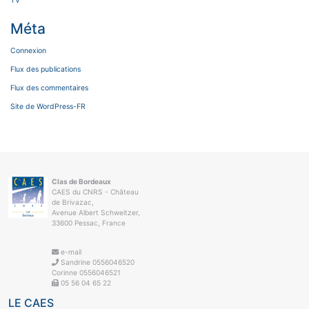
TV
Méta
Connexion
Flux des publications
Flux des commentaires
Site de WordPress-FR
Clas de Bordeaux
CAES du CNRS - Château
de Brivazac,
Avenue Albert Schweitzer,
33600 Pessac, France
e-mail
Sandrine 0556046520
Corinne 0556046521
05 56 04 65 22
LE CAES