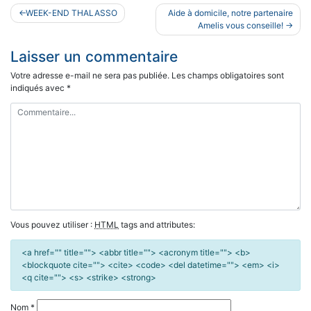
Navigation
WEEK-END THALASSO
Aide à domicile, notre partenaire
de
Amelis vous conseille!
l’article
Laisser un commentaire
Votre adresse e-mail ne sera pas publiée.
Les champs obligatoires sont
indiqués avec
*
Vous pouvez utiliser :
HTML
tags and attributes:
<a href="" title=""> <abbr title=""> <acronym title=""> <b>
<blockquote cite=""> <cite> <code> <del datetime=""> <em> <i>
<q cite=""> <s> <strike> <strong>
Nom
*