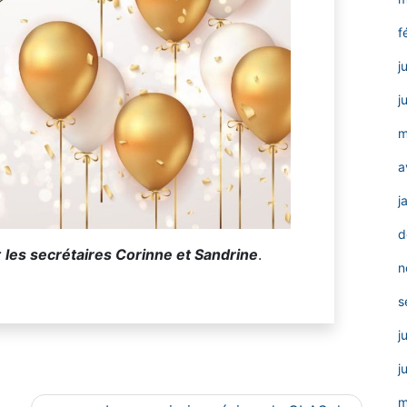
f
j
j
m
a
j
d
t
les secrétaires Corinne et Sandrine
.
n
s
j
j
m