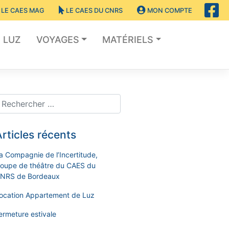
LE CAES MAG
LE CAES DU CNRS
MON COMPTE
LUZ
VOYAGES
MATÉRIELS
rticles récents
a Compagnie de l’Incertitude,
roupe de théâtre du CAES du
NRS de Bordeaux
ocation Appartement de Luz
ermeture estivale