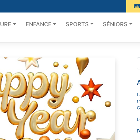
TURE
ENFANCE
SPORTS
SÉNIORS
A
L
t
C
L
F