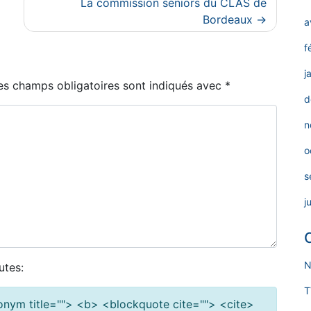
La commission séniors du CLAS de
Bordeaux
a
f
j
es champs obligatoires sont indiqués avec
*
d
n
o
s
j
N
utes:
T
cronym title=""> <b> <blockquote cite=""> <cite>