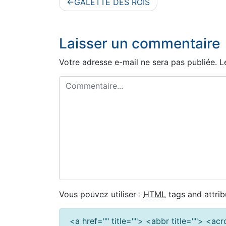
Navigation
GALETTE DES ROIS
de
l’article
Laisser un commentaire
Votre adresse e-mail ne sera pas publiée.
L
Vous pouvez utiliser :
HTML
tags and attrib
<a href="" title=""> <abbr title=""> <a