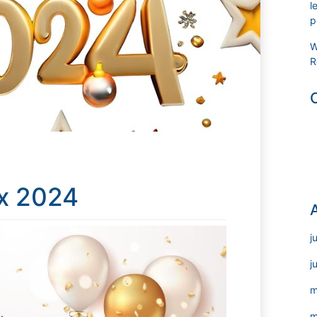
l
p
W
R
ux 2024
j
j
m
m