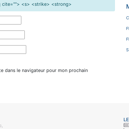
cite=""> <s> <strike> <strong>
C
F
F
S
te dans le navigateur pour mon prochain
LE
c,