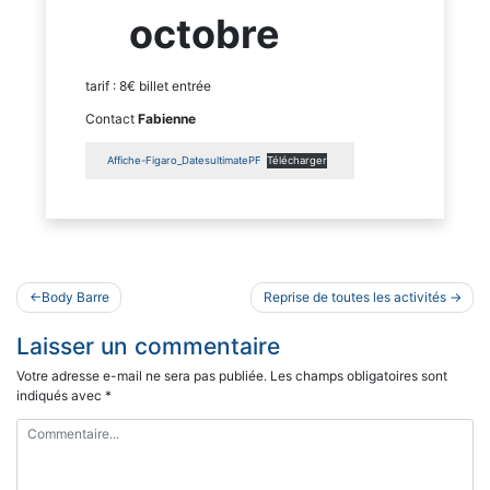
octobre
tarif : 8€ billet entrée
Contact
Fabienne
Affiche-Figaro_DatesultimatePF
Télécharger
Navigation
Body Barre
Reprise de toutes les activités
de
Laisser un commentaire
l’article
Votre adresse e-mail ne sera pas publiée.
Les champs obligatoires sont
indiqués avec
*