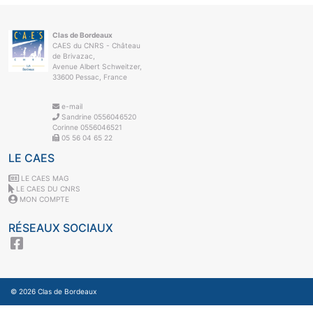
Clas de Bordeaux
CAES du CNRS - Château
de Brivazac,
Avenue Albert Schweitzer,
33600 Pessac, France
e-mail
Sandrine 0556046520
Corinne 0556046521
05 56 04 65 22
LE CAES
LE CAES MAG
LE CAES DU CNRS
MON COMPTE
RÉSEAUX SOCIAUX
© 2026
Clas de Bordeaux