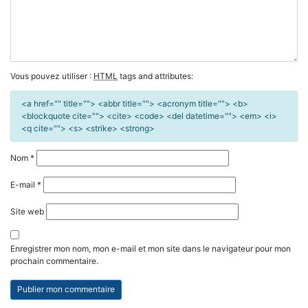
Vous pouvez utiliser :
HTML
tags and attributes:
<a href="" title=""> <abbr title=""> <acronym title=""> <b>
<blockquote cite=""> <cite> <code> <del datetime=""> <em> <i>
<q cite=""> <s> <strike> <strong>
Nom
*
E-mail
*
Site web
Enregistrer mon nom, mon e-mail et mon site dans le navigateur pour mon
prochain commentaire.