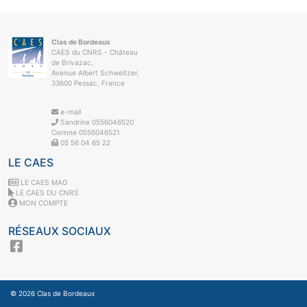
Clas de Bordeaux
CAES du CNRS - Château
de Brivazac,
Avenue Albert Schweitzer,
33600 Pessac, France
e-mail
Sandrine 0556046520
Corinne 0556046521
05 56 04 65 22
LE CAES
LE CAES MAG
LE CAES DU CNRS
MON COMPTE
RÉSEAUX SOCIAUX
© 2026
Clas de Bordeaux