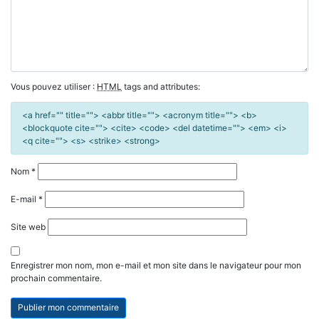
Vous pouvez utiliser :
HTML
tags and attributes:
<a href="" title=""> <abbr title=""> <acronym title=""> <b>
<blockquote cite=""> <cite> <code> <del datetime=""> <em> <i>
<q cite=""> <s> <strike> <strong>
Nom
*
E-mail
*
Site web
Enregistrer mon nom, mon e-mail et mon site dans le navigateur pour mon
prochain commentaire.